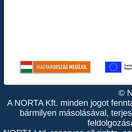
© N
A NORTA Kft. minden jogot fenn
bármilyen másolásával, terjes
feldolgozás