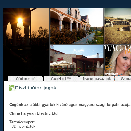
Cégismertető
Club Hotel ****
Nyertes pályázatok
Szolgá
Disztribútori jogok
Cégünk az alábbi gyártók kizárólagos magyarországi forgalmazója
China Faryuan Electric Ltd.
Termékcsoport:
- 3D nyomtatók