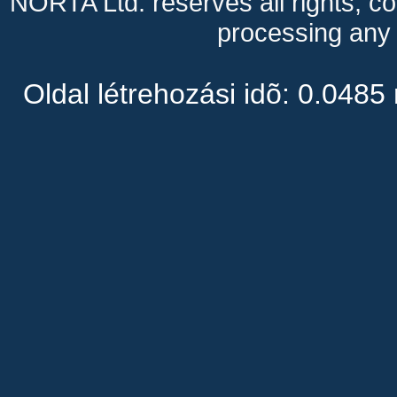
NORTA Ltd. reserves all rights, cop
processing any 
Oldal létrehozási idõ: 0.0485